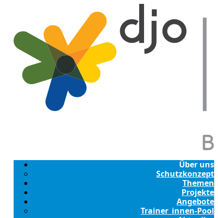
Über uns
Schutzkonzept
Themen
Projekte
Angebote
Trainer_innen-Pool