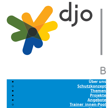
Über uns
Schutzkonzept
Themen
Projekte
Angebote
Trainer_innen-Pool