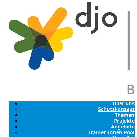
Über uns
Schutzkonzept
Themen
Projekte
Angebote
Trainer_innen-Pool