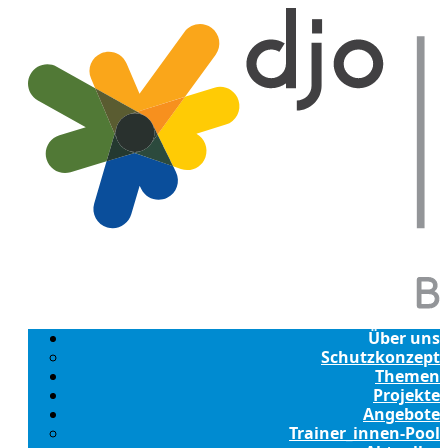
Über uns
Schutzkonzept
Themen
Projekte
Angebote
Trainer_innen-Pool